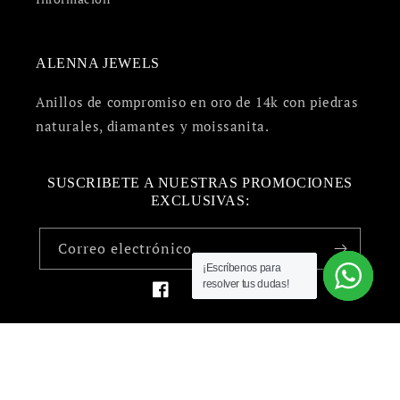
Joyería para hombre
Información
ALENNA JEWELS
Anillos de compromiso en oro de 14k con piedras
naturales, diamantes y moissanita.
SUSCRIBETE A NUESTRAS PROMOCIONES
¡Escríbenos para
¡Escríbenos para
¡Escríbenos para
¡Escríbenos para
¡Escríbenos para
¡Escríbenos para
EXCLUSIVAS:
resolver tus dudas!
resolver tus dudas!
resolver tus dudas!
resolver tus dudas!
resolver tus dudas!
resolver tus dudas!
Correo electrónico
Facebook
Instagram
TikTok