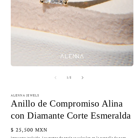
Abrir
elemento
multimedia
de
1
/
5
1
en
una
ALENNA JEWELS
ventana
modal
Anillo de Compromiso Alina
con Diamante Corte Esmeralda
Precio
$ 25,500 MXN
habitual
Impuesto incluido. Los
gastos de envío
se calculan en la pantalla de pago.