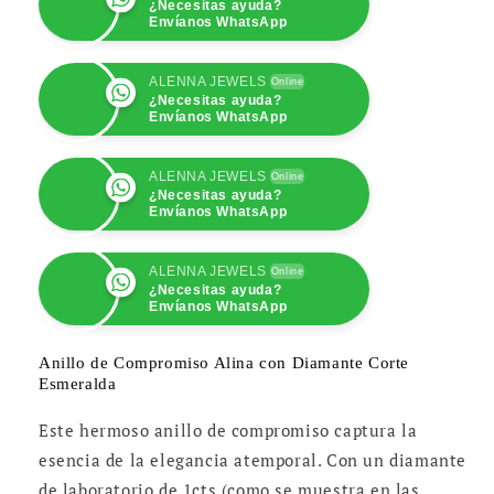
¿Necesitas ayuda?
Esmeralda
Esmeralda
Envíanos WhatsApp
ALENNA JEWELS
Online
¿Necesitas ayuda?
Envíanos WhatsApp
ALENNA JEWELS
Online
¿Necesitas ayuda?
Envíanos WhatsApp
ALENNA JEWELS
Online
¿Necesitas ayuda?
Envíanos WhatsApp
ALENNA JEWELS
Online
¿Necesitas ayuda?
Envíanos WhatsApp
Anillo de Compromiso Alina con Diamante Corte
Esmeralda