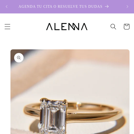
Ir
directamente
AGENDA TU CITA O RESUELVE TUS DUDAS
al contenido
Carrito
Ir
directamente
a la
información
del producto